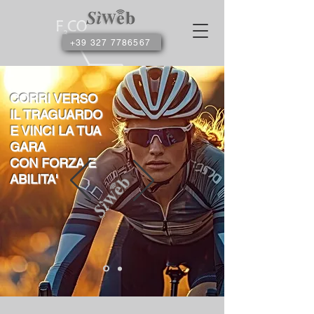
+39 327 7786567
CORRI VERSO
IL TRAGUARDO
E VINCI LA TUA
GARA
CON FORZA E
ABILITA'