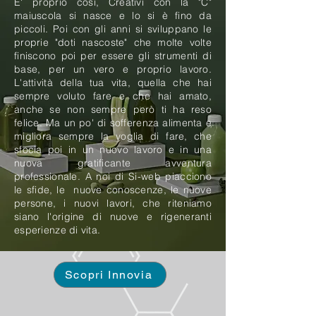
E' proprio così, Creativi con la "C"
maiuscola si nasce e lo si è fino da
piccoli. Poi con gli anni si sviluppano le
proprie "doti nascoste" che molte volte
finiscono poi per essere gli strumenti di
base, per un vero e proprio lavoro.
L'attività della tua vita, quella che hai
sempre voluto fare e che hai amato,
anche se non sempre però ti ha reso
felice. Ma un po' di sofferenza alimenta e
migliora sempre la voglia di fare, che
sfocia poi in un nuovo lavoro e in una
nuova gratificante avventura
professionale. A noi di Si-web piacciono
le sfide, le nuove conoscenze, le nuove
persone, i nuovi lavori, che riteniamo
siano l'origine di nuove e rigeneranti
esperienze di vita.
Scopri Innovia