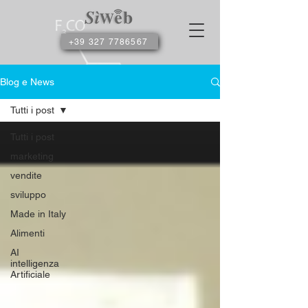
+39 327 7786567
Blog e News
Tutti i post
Tutti i post
marketing
vendite
sviluppo
Made in Italy
Alimenti
AI
intelligenza
Artificiale