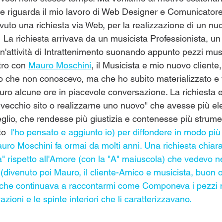
he riguarda il mio lavoro di Web Designer e Comunicatore.
vuto una richiesta via Web, per la realizzazione di un nuo
.  La richiesta arrivava da un musicista Professionista, 
n'attività di Intrattenimento suonando appunto pezzi musi
tro con 
Mauro Moschini
, il Musicista e mio nuovo cliente
che non conoscevo, ma che ho subito materializzato e v
ro alcune ore in piacevole conversazione. La richiesta er
l vecchio sito o realizzarne uno nuovo" che avesse più el
io, che rendesse più giustizia e contenesse più strumen
to 
 l'ho pensato e aggiunto io) per diffondere in modo più
uro Moschini
 fa ormai da molti anni. Una richiesta chiar
a" rispetto all'Amore (con la "A" maiuscola) che vedevo ne
(divenuto poi Mauro, il cliente-Amico e musicista, buon 
t) che continuava a raccontarmi come Componeva i pezzi m
ioni e le spinte interiori che li caratterizzavano. 