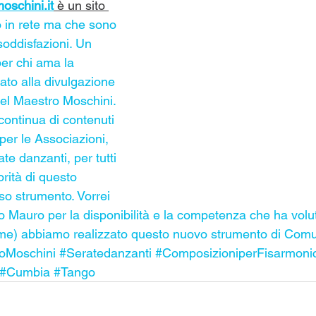
schini.it
 è un sito
 in rete ma che sono 
soddisfazioni. Un 
per chi ama la 
ato alla divulgazione 
el Maestro Moschini. 
ontinua di contenuti 
 per le Associazioni, 
rate danzanti, per tutti 
rità di questo 
o strumento. Vorrei 
o Mauro per la disponibilità e la competenza che ha volu
ieme) abbiamo realizzato questo nuovo strumento di Com
oMoschini
#Seratedanzanti
#ComposizioniperFisarmoni
#Cumbia
#Tango