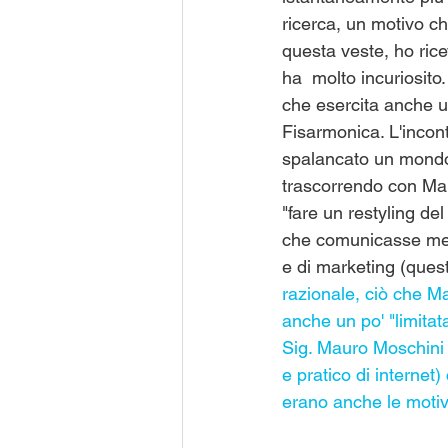
ricerca, un motivo c
questa veste, ho rice
ha  molto incuriosito
che esercita anche u
Fisarmonica. L'incon
spalancato un mondo 
trascorrendo con Mau
"fare un restyling de
che comunicasse megl
e di marketing (ques
razionale, ciò che 
Ma
anche un po' "limitat
Sig. Mauro Moschini 
e pratico di interne
erano anche le motivaz