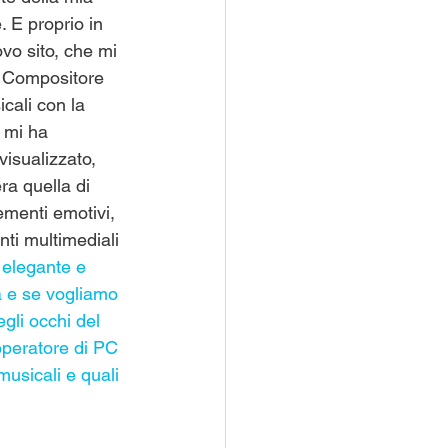
 E proprio in 
vo sito, che mi 
un Compositore 
cali con la 
, mi ha 
isualizzato, 
a quella di 
ementi emotivi, 
ti multimediali 
 elegante e 
a e se vogliamo 
gli occhi del 
operatore di PC 
usicali e quali 