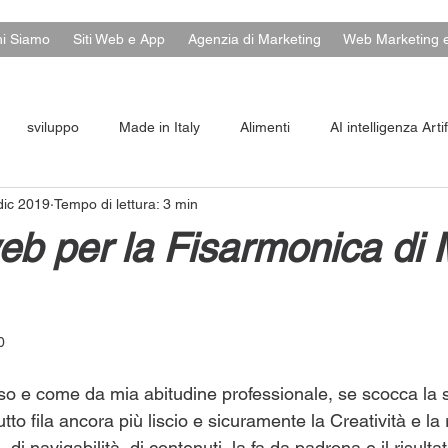
i Siamo
Siti Web e App
Agenzia di Marketing
Web Marketing 
sviluppo
Made in Italy
Alimenti
AI intelligenza Artif
dic 2019
Tempo di lettura: 3 min
eb per la Fisarmonica di
0
e come da mia abitudine professionale, se scocca la sci
to fila ancora più liscio e sicuramente la Creatività e la 
di navigabilità, di contenuti, la fa da padrona e il risulta