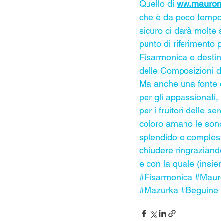
Quello di 
ww.mauromo
che è da poco tempo
sicuro ci darà molte 
punto di riferimento 
Fisarmonica e destin
delle Composizioni d
Ma anche una fonte c
per gli appassionati,
per i fruitori delle se
coloro amano le sono
splendido e compless
chiudere ringraziand
e con la quale (ins
#Fisarmonica
#Maur
#Mazurka
#Beguine