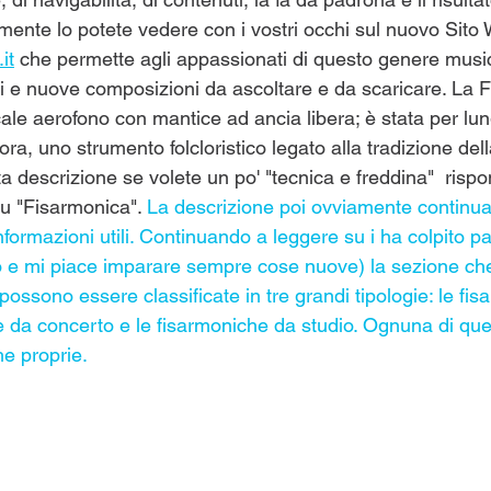
mente lo potete vedere con i vostri occhi sul nuovo Sito
it
 che permette agli appassionati di questo genere music
i e nuove composizioni da ascoltare e da scaricare. La 
le aerofono con mantice ad ancia libera; è stata per lung
ra, uno strumento folcloristico legato alla tradizione del
 descrizione se volete un po' "tecnica e freddina"  rispo
su "Fisarmonica".
La descrizione poi ovviamente continua
informazioni utili. Continuando a leggere su i ha colpito p
 e mi piace imparare sempre cose nuove) la sezione che 
possono essere classificate in tre grandi tipologie: le fi
he da concerto e le fisarmoniche da studio. Ognuna di que
he proprie. 