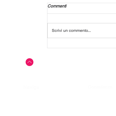
Commenti
Scrivi un commento...
Copia di Le App per cellulari
di ultima generazione
Consulenza
Naviga
Home
Grafica e creatività
Tutor di rete
Innovia
E-commerce pronto
Chi Siamo
Sviluppo business
I Prodotti
Web marketing e se