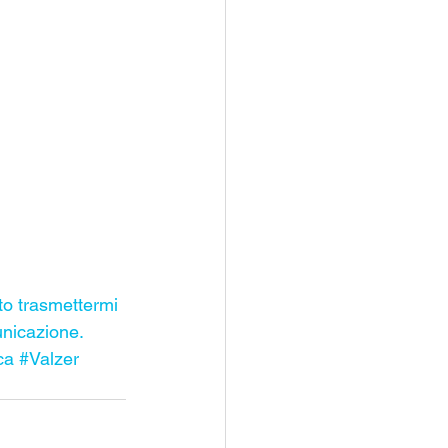
to trasmettermi 
unicazione.
ca
#Valzer