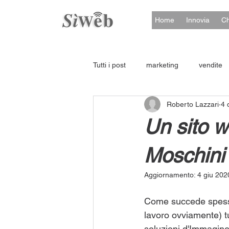
Home
Innovia
Ch
Tutti i post
marketing
vendite
Roberto Lazzari
4 
Un sito w
Moschini
Aggiornamento:
4 giu 202
Come succede spesso 
lavoro ovviamente) tut
soluzioni d'Immagine, 