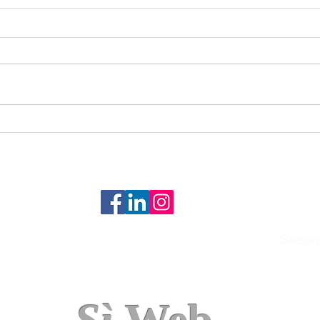
Le App per cellulari di ultima
Le C
generazione
e Au
Busi
Sezion
Grafica e c
Siti web e
E-comme
Sviluppo 
Web marke
o