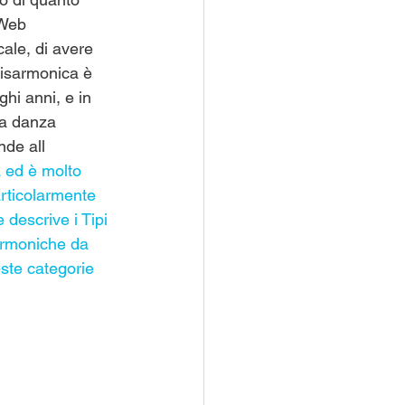
 Web 
ale, di avere 
Fisarmonica è 
hi anni, e in 
la danza 
nde all 
 ed è molto 
articolarmente 
descrive i Tipi 
sarmoniche da 
ste categorie 