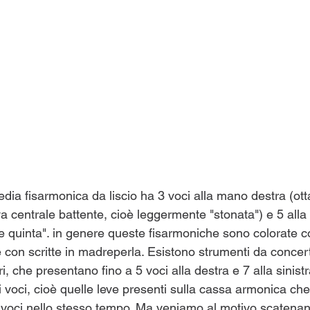
a fisarmonica da liscio ha 3 voci alla mano destra (ott
va centrale battente, cioè leggermente "stonata") e 5 alla s
 e quinta". in genere queste fisarmoniche sono colorate c
 con scritte in madreperla. Esistono strumenti da concert
che presentano fino a 5 voci alla destra e 7 alla sinistra.
 voci, cioè quelle leve presenti sulla cassa armonica ch
voci nello stesso tempo. Ma veniamo al motivo scatenant