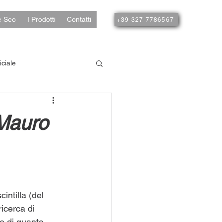
e Seo
I Prodotti
Contatti
+39 327 7786567
iciale
 Mauro
ntilla (del 
ricerca di 
to di quanto 