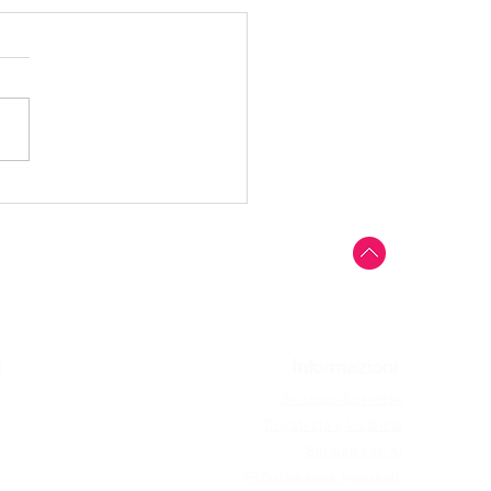
hatbot come Innovazione
tomazione per il Tuo
ness
Top
Informazioni
i
reatività
Sviluppo Business
 App
Trovabilità e Visibilità
rce
Siti web con AI
business
FAQ domande frequenti
ting e seo