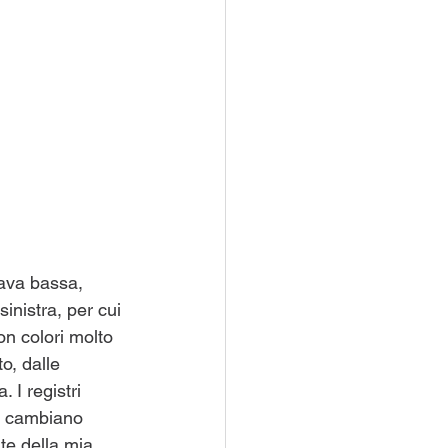
ava bassa, 
inistra, per cui 
on colori molto 
o, dalle 
 I registri 
e cambiano 
e della mia 